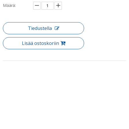
Määrä:
Tiedustella
Lisää ostoskoriin
Tuotteen Kuvaus
Tuote: Moderni Custom Barn Style liukuva ohitussuihku ovet
(HX421-NI)
Ohitus Showerdoorilla on moderni kehytön ulkoasu, jotta suihkusi
kylpyhuoneen keskipisteessä. Ohitussuunnittelu tarjoaa sileän ja
hiljaisen liukuvan toiminnan, jossa on lisätty mukavuus suihkutilaa
kummallakin puolella. Valitse ohisyöttö liukuohjelma, jolloin saat
Puh: + 86-760-89921987
kylpyhuoneen suosion-arvoinen tyyli. Himalajalla on lopullinen
Faksi: + 86-760-88483779