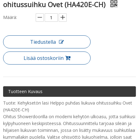
ohitussuihku Ovet (HA420E-CH)
Määrä:
Tiedustella
Lisää ostoskoriin
Tuotteen Kuvaus
Tuote: Kehyksetön lasi Helppo puhdas liukuva ohitussuihku Ovet
(HA420E-CH)
Ohitus Showerdoorilla on moderni kehytön ulkoasu, jotta suihkusi
kylpyhuoneen keskipisteessä. Ohitussuunnittelu tarjoaa sileän ja
hiljaisen liukuvan toiminnan, jossa on lisätty mukavuus suihkutilaa
kummallakin puolella. Valitse ohisyöttö liukuohjelma, jolloin saat