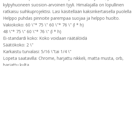
kylpyhuoneen suosion-arvoinen tyyli. Himalajalla on lopullinen
ratkaisu suihkuprojektisi. Lasi käsitellään kaksinkertaisella puolella
Helppo puhdas pinnoite parempaa suojaa ja helppo huolto.
Vakiokoko: 60 \"* 75 \" 60 \"* 76 \" (l * h)
48 \"* 75 \" 60 \"* 76 \" (l * h)
Ei-standardi koko: Koko voidaan räätälöidä
Säätökoko: 2 \"
Karkaistu turvalasi: 5/16 \"tai 1/4 \"
Lopeta saatavilla: Chrome, harjattu nikkeli, matta musta, orb,
harjattu kulta
Kahvat ovat valinnaisia
Puh: + 86-760-89921987
Faksi: + 86-760-88483779