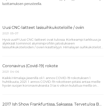
luottamuksen perusteella.
Uusi CNC-laitteet lasisuihkukoteloille / oviin
2021
05-07
Hyvä uusi!!! Uusi CNC-laitteet ovat tulossa. Korkeampi tarkkuus ja
älykkäät toiminnot alumiiniprofiilin jalostukseen
lasisuihkukoteloiden / ovien käsittelyyn. Himalayan suihkukotelot /
ovet on sitoutunut tarjoamaan laadukkaita tuotteita jokaiselle
asiakkaalle.himalaya joukkue
Coronavirus (Covid-19) rokote
2021
04-06
Kaikki Himalaja jäsenillä oli 1. annos COVID-19 rokotuksen 1.
huhtikuuta, 2021. 1. annos COVID-19 rokotteen pitäisi antaa meille
hyvän suojan koronaviruksesta 3 tai 4 viikon kuluttua meillä on
ollut sitä. Ja meillä on toinen annos rokotteesta 1st, toukokuussa.
Koronavirus (Covid-19
2017 Ish Show Frankfurtissa, Saksassa. Tervetuloa Booth Hall 4.2- E82D