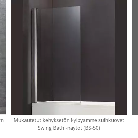
rn
Mukautetut kehyksetön kylpyamme suihkuovet
Swing Bath -näytöt (BS-50)