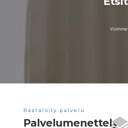
Etsi
Voimme s
Räätälöity palvelu
Palvelumenettely