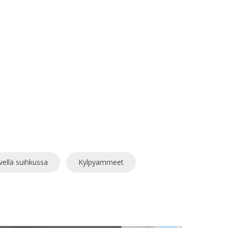
vellä suihkussa
Kylpyammeet