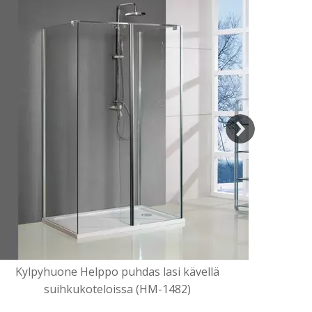
Etusivu C
Kylpyhuone Helppo puhdas lasi kävellä
suihkukoteloissa (HM-1482)