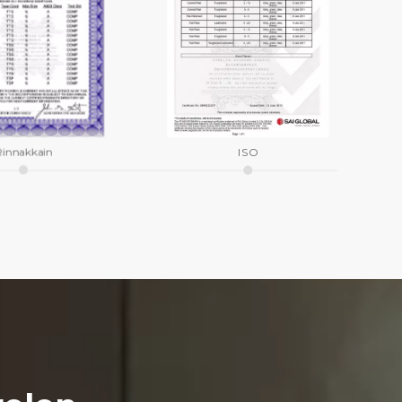
Rinnakkain
ISO