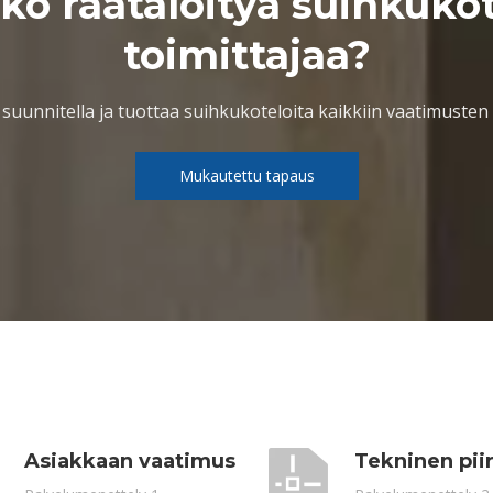
tkö räätälöityä suihkuko
toimittajaa?
uunnitella ja tuottaa suihkukoteloita kaikkiin vaatimuste
Mukautettu tapaus
Asiakkaan vaatimus
Tekninen pii