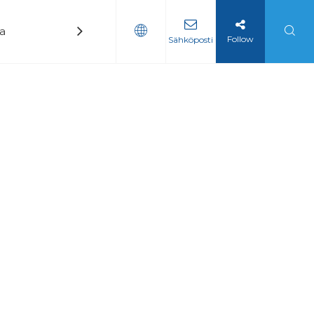
ka
Uutiset
Ottaa yhteyttä
Follow
Sähköposti