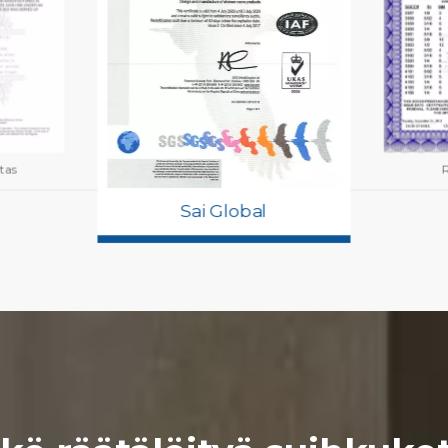
tas
Sai Global