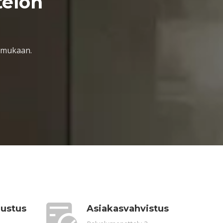
telon
n mukaan.
rustus
Asiakasvahvistus