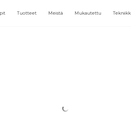
pit
Tuotteet
Meistä
Mukautettu
Tekniik
Kylpyhuoneet Lisävarusteet