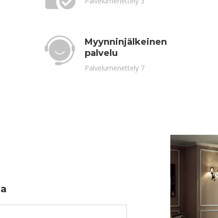
Palvelumenettely 3
Myynninjälkeinen
palvelu
Palvelumenettely 7
ia