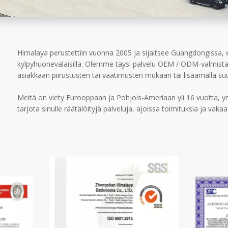
Himalaya perustettiin vuonna 2005 ja sijaitsee Guangdongissa, e
kylpyhuonevalaisilla. Olemme täysi palvelu OEM / ODM-valmistaj
asiakkaan piirustusten tai vaatimusten mukaan tai lisäämällä s
Meitä on viety Eurooppaan ja Pohjois-Ameriaan yli 16 vuotta,
tarjota sinulle räätälöityjä palveluja, ajoissa toimituksia ja vakaa 