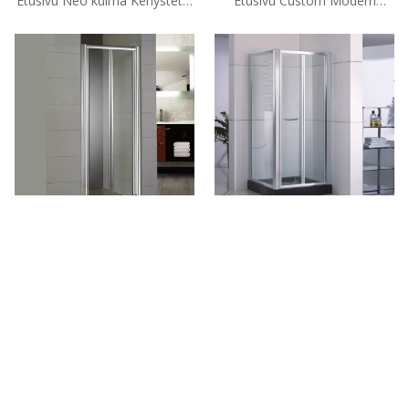
Etusivu Neo kulma Kehystetty
Etusivu Custom Modern
lasi Bifold Shower Ovet (WS-
kehystetty lasi Bifold Shower
DB090)
Ovet (WS-B090)
Hotelli Kehystetty Clear Glass
Home Square Framed Glass
Corner Bifol Shower Ovet
Corner Bifold Shower Ovet
(HB-B900)
(WS-BS090)
Puh: + 86-760-89921987
Faksi: + 86-760-88483779