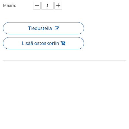
Määrä:
Tiedustella
Lisää ostoskoriin
Tuotteen Kuvaus
Tuote: Etusivu Custom Framed Glass Corner Bifold Shower Ovet
(WA-IB090)
Bifold Shower Door on ilmeinen liuos suihkutiloihin suljetuilla
alueilla, kuten sviiteissä ja vaatehuoneissa. Bifold Suihkusovet
koostuvat kahdesta osasta, joissa on yksi kiinteä ja toinen
liikkuva. Tällainen suihku ovi voi liukua sekä taittaa ja tarjota sekä
Puh: + 86-760-89921987
tyyliä että tilaa säästävä toiminnallisuus.
Faksi: + 86-760-88483779