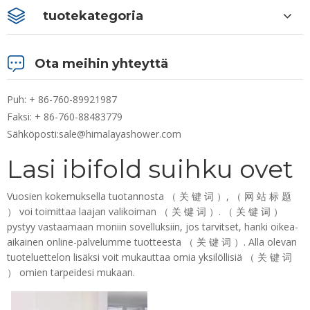
tuotekategoria
Ota meihin yhteyttä
Puh: + 86-760-89921987
Faksi: + 86-760-88483779
Sähköposti:
sale@himalayashower.com
Lasi ibifold suihku ovet
Vuosien kokemuksella tuotannosta （ 关 键 词 ）, （ 网 站 标 题
） voi toimittaa laajan valikoiman （ 关 键 词 ）. （ 关 键 词 ）
pystyy vastaamaan moniin sovelluksiin, jos tarvitset, hanki oikea-
aikainen online-palvelumme tuotteesta （ 关 键 词 ）. Alla olevan
tuoteluettelon lisäksi voit mukauttaa omia yksilöllisiä （ 关 键 词
） omien tarpeidesi mukaan.