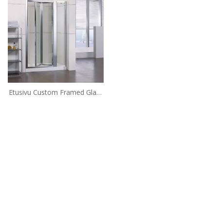
Etusivu Custom Framed Glass
Corner Bifold Shower Ovet
(WA-IB090)
Puh: + 86-760-89921987
Faksi: + 86-760-88483779