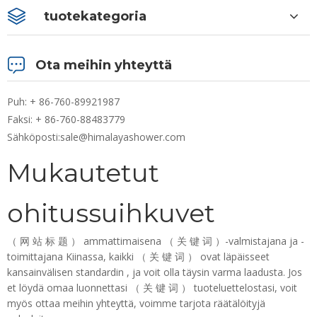
tuotekategoria
Ota meihin yhteyttä
Puh: + 86-760-89921987
Faksi: + 86-760-88483779
Sähköposti:
sale@himalayashower.com
Mukautetut
ohitussuihkuvet
（ 网 站 标 题 ） ammattimaisena （ 关 键 词 ）-valmistajana ja -
toimittajana Kiinassa, kaikki （ 关 键 词 ） ovat läpäisseet
kansainvälisen standardin , ja voit olla täysin varma laadusta. Jos
et löydä omaa luonnettasi （ 关 键 词 ） tuoteluettelostasi, voit
myös ottaa meihin yhteyttä, voimme tarjota räätälöityjä