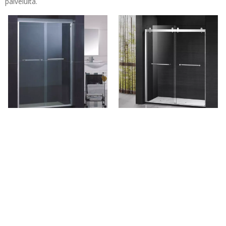
palveluita.
Hotelli Custom Barn Style
Kehyksetön Custom Barn
Sliding Bypass Suihkuvet (HA-
Style Sliding Bypass Suihku
420C (Pehmeä lähellä))
Ovet (HX421-A)
Puh: + 86-760-89921987
Faksi: + 86-760-88483779