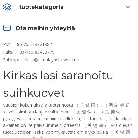
tuotekategoria
Ota meihin yhteyttä
Puh: + 86-760-89921987
Faksi: + 86-760-88483779
Sähköposti:
sale@himalayashower.com
Kirkas lasi saranoitu
suihkuovet
Vuosien kokemuksella tuotannosta （ 关 键 词 ）, （ 网 站 标 题
） voi toimittaa laajan valikoiman （ 关 键 词 ）. （ 关 键 词 ）
pystyy vastaamaan moniin sovelluksiin, jos tarvitset, hanki oikea-
aikainen online-palvelumme tuotteesta （ 关 键 词 ）. Alla olevan
tuoteluettelon lisäksi voit mukauttaa omia yksilöllisiä （ 关 键 词