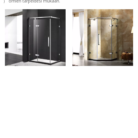
） omien tarpeidesi mukaan.
Etusivu Custom 10mm Clear
Mukautettu neokulma kirkas
Glass saraned Suihku Ovet
lasi saranoitu suihkuovet (BG-
(BG-L32)
A31)
Puh: + 86-760-89921987
Faksi: + 86-760-88483779