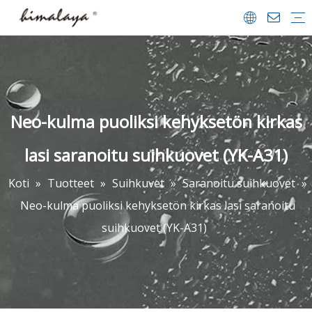
Suihkukaapit
Suihkuvet
Kävellä suihkussa
Kylpyammeet
Kylpy-näytöt
Suihkualustat
Kylpyhuoneet Lisävarusteet
Yrityksen profiili
Team & saavutukset
Videon keskus
FAQ
ladata
Neo-kulma puoliksi kehyksetön kirkas
lasi saranoitu suihkuovet (YK-A31)
Koti
»
Tuotteet
»
Suihkuvet
»
Saranoitu suihkuovet
»
Neo-kulma puoliksi kehyksetön kirkas lasi saranoitu
suihkuovet (YK-A31)