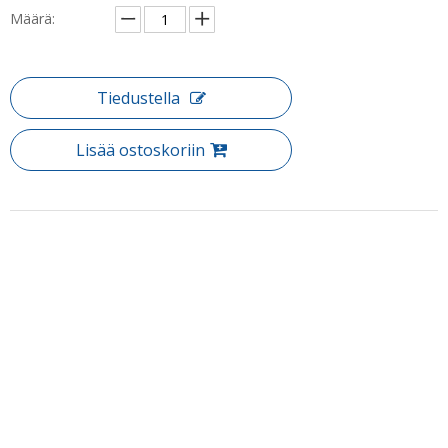
Määrä:
Tiedustella
Lisää ostoskoriin
Tuotteen Kuvaus
Tuote: Neo Angle Semi Frameless Clear Glass saraned suihkuovet
(YK-A31)
Tutustu laajaan valikoimaan saranoidut suihkuovet, jotka kaikki
on suunniteltu tarjoamaan sinulle ylelliset suihkukokemukset.
Onko suunnitellut täydellistä remonttia tai vain haluavat korvata
kylpyhuoneen sviitti, löydät jotain täydellistä kylpyhuoneellesi.
Puh: + 86-760-89921987
Vakiokoko:
Faksi: + 86-760-88483779