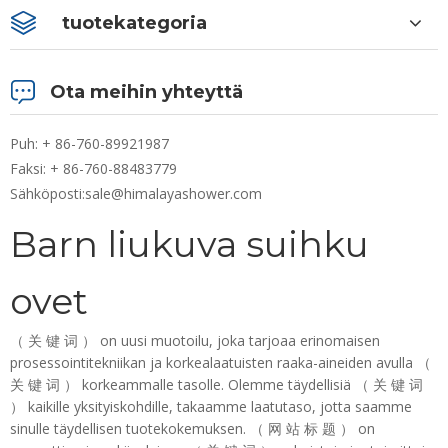
tuotekategoria
Ota meihin yhteyttä
Puh: + 86-760-89921987
Faksi: + 86-760-88483779
Sähköposti:
sale@himalayashower.com
Barn liukuva suihku
ovet
（ 关 键 词 ） on uusi muotoilu, joka tarjoaa erinomaisen
prosessointitekniikan ja korkealaatuisten raaka-aineiden avulla （
关 键 词 ） korkeammalle tasolle. Olemme täydellisiä （ 关 键 词
） kaikille yksityiskohdille, takaamme laatutaso, jotta saamme
sinulle täydellisen tuotekokemuksen. （ 网 站 标 题 ） on