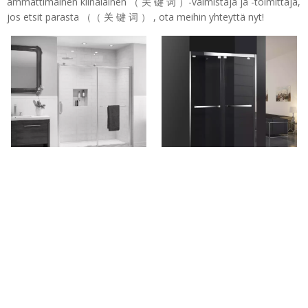
ammattimainen kiinalainen （ 关 键 词 ）-valmistaja ja -toimittaja,
jos etsit parasta （（ 关 键 词 ） , ota meihin yhteyttä nyt!
Home Frameless Glass Barn
Etusivu kiillotettu kromi Barn
Style Sliding suihku Ovet (HH-
Style Sliding suihku Ovet (HS-
420)
420a)
Puh: + 86-760-89921987
Faksi: + 86-760-88483779