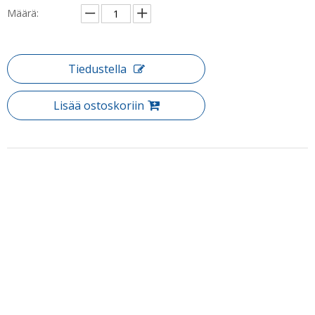
Määrä:
Tiedustella
Lisää ostoskoriin
Tuotteen Kuvaus
Tuote: Home Frameless Glass Barn Style Sliding suihku Ovet (HH-
420)
Liukuva suihku Ovet ovat yksi markkinoiden monipuolisimmista
suihku-malleista. Niiden vaivattoman luonteensa kanssa liukuovilla
voit nauttia suihkusta, joka tuntuu auki ja tilava. Kun ovet eivät
avaudu ulospäin, he myös säästävät paljon tilaa. Löydä laaja
Puh: + 86-760-89921987
valikoima, mukaan lukien lukuisia mitoitusvaihtoehtoja.
Faksi: + 86-760-88483779