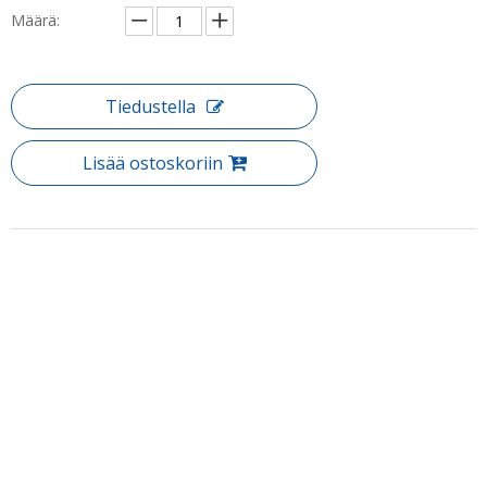
Määrä:
Tiedustella
Lisää ostoskoriin
Tuotteen Kuvaus
Tuote: Kylpyamme (BS-40)
Tutustu laajaan suihkuhuoneeseen ja suihkulle, kaikki huolellisesti
suunniteltu tarjoamaan sinulle ylelliset suihkukokemukset. Onko
suunnitellut täydellistä remonttia tai vain haluavat korvata
kylpyhuoneen sviitti, löydät jotain täydellistä kylpyhuoneellesi.
Vakiokoko :
Puh: + 86-760-89921987
L 1175 (315 + 800)
Faksi: + 86-760-88483779