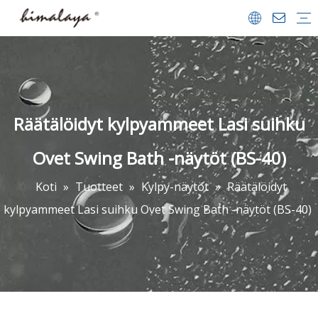
Suihkukaapit
Suihkuvet
Kävellä suihkussa
Kylpyammeet
Kylpy-näytöt
Suihkualustat
Kylpyhuoneet Lisävarusteet
Yrityksen profiili
Team & saavutukset
Videon keskus
FAQ
ladata
Räätälöidyt kylpyammeet Lasi suihku
Ovet Swing Bath -näytöt (BS-40)
Koti
»
Tuotteet
»
Kylpy-näytöt
»
Räätälöidyt
kylpyammeet Lasi suihku Ovet Swing Bath -näytöt (BS-40)