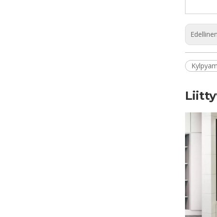
Edelline
Kylpyam
Liitt