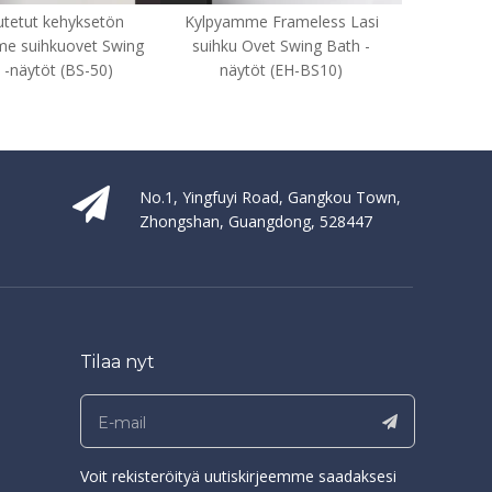
Kylpyamme Frameless Lasi
Lasi kylpyamme suihkuovet
M
suihku Ovet Swing Bath -
keula edessä kylpy näytöt (BS-
näytöt (EH-BS10)
Arch)
No.1, Yingfuyi Road, Gangkou Town,
Zhongshan, Guangdong, 528447
Tilaa nyt
Voit rekisteröityä uutiskirjeemme saadaksesi