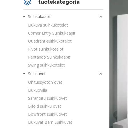
tuotekategoria
Suihkukaapit
Liukuva suihkukotelot
Corner Entry Suihkukaapit
Quadrant-suihkukotelot
Pivot suihkukotelot
Pentando Suihkukaapit
Swing suihkukotelot
Suihkuvet
Ohitussyötön ovet
Liukuovilla
Saranoitu suihkuovet
Bifold suihku ovet
Bowfront suihkuovet
Liukuvat Barn Suihkuvet