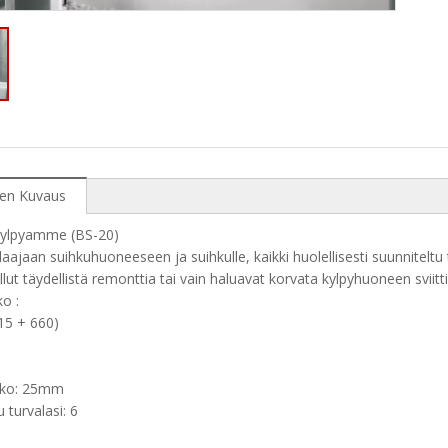
en Kuvaus
Kylpyamme (BS-20)
laajaan suihkuhuoneeseen ja suihkulle, kaikki huolellisesti suunnitelt
llut täydellistä remonttia tai vain haluavat korvata kylpyhuoneen sviitti
o :
15 + 660)
oko: 25mm
 turvalasi: 6