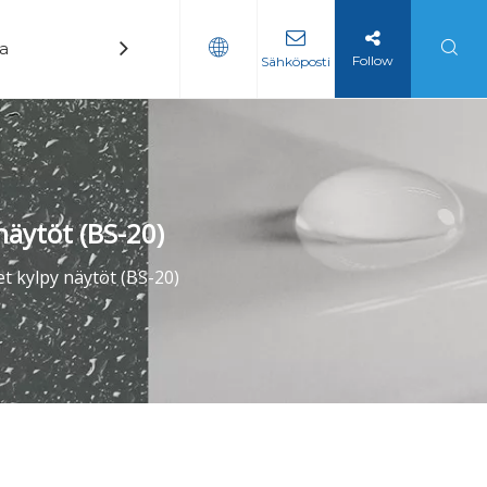
ka
Uutiset
Ottaa yhteyttä
Follow
Sähköposti
äytöt (BS-20)
 kylpy näytöt (BS-20)