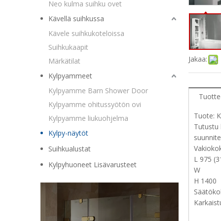
Neo kulma suihku ovet
Kävellä suihkussa
Kävele suihkukoteloissa
Suihkukaapit
Jakaa:
Märkätilat
Kylpyammeet
Kylpyamme Barn Shower Door
Tuotte
Kylpyamme ohitussyötön ovi
Tuote: 
Kylpyamme liukuohjelma
Tutustu 
Kylpy-näytöt
suunnite
Vakiokok
Suihkualustat
L 975 (3
Kylpyhuoneet Lisävarusteet
W
H 1400
Säätök
Karkaistu