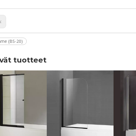
n:
me (BS-20)
yvät tuotteet