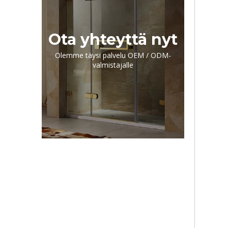
Ota yhteyttä nyt
Olemme täysi palvelu OEM / ODM-
valmistajalle