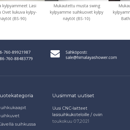
Mukautettu musta swing
Mukautetut kehyksetön
kylpyamme suihkuovet kylpy
kylpyamme suihkuovet Swing
näytöt (BS-10)
Bath -näytöt (BS-50)
86-760-89921987
Sähköposti:
sale@himalayashower.com
+ 86-760-88483779
tuotekategoria
Uusimmat uutiset
Suihkukaapit
Uusi CNC-laitteet
lasisuihkukoteloille / oviin
Suihkuvet
toukokuu 07,2021
ävellä suihkussa