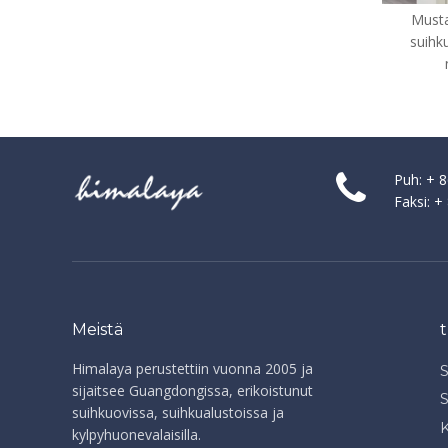
Musta kylpyammeet Lasi
suihku Ovet liukuva kylpy-
näytöt (BS-90)
Puh: + 
Faksi: 
Meistä
Himalaya perustettiin vuonna 2005 ja
sijaitsee Guangdongissa, erikoistunut
suihkuovissa, suihkualustoissa ja
K
kylpyhuonevalaisilla.