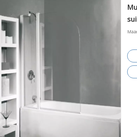
Mu
su
Määr