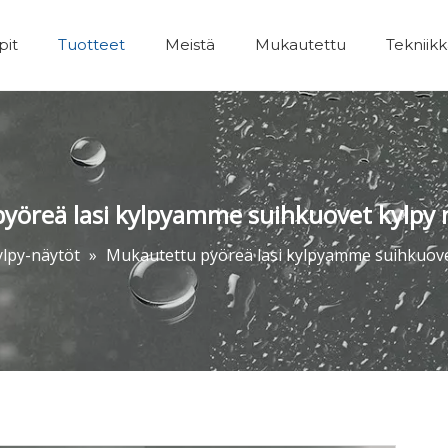
pit
Tuotteet
Meistä
Mukautettu
Tekniik
Kylpyhuoneet Lisävarusteet
yöreä lasi kylpyamme suihkuovet kylpy n
ylpy-näytöt
»
Mukautettu pyöreä lasi kylpyamme suihkuovet