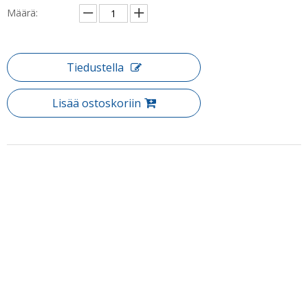
Määrä:
Tiedustella
Lisää ostoskoriin
Tuotteen Kuvaus
Tuote: Hotelli Custom and Framed Glass liukuva suihkukotelot
(WA-SS812)
Slider Shower -kotelo on maininta monissa kylpyhuoneissa, jotka
näkevät yhä useammat suihkukaapelit, jotka sisältävät nopean
vapauttamisen pohjakerrokset. Tämä tarkoittaa sitä, että tämä
tarkoittaa painikkeen painallusta Pohjakappale, joka mahdollistaa
Puh: + 86-760-89921987
helpon pääsyn siivoukseen paikoissa, jotka tyypillisesti olisi vaikea
Faksi: + 86-760-88483779