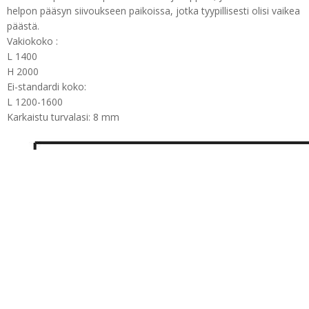
helpon pääsyn siivoukseen paikoissa, jotka tyypillisesti olisi vaikea
päästä.
Vakiokoko :
L 1400
H 2000
Ei-standardi koko:
L 1200-1600
Karkaistu turvalasi: 8 mm
Puh: + 86-760-89921987
Faksi: + 86-760-88483779