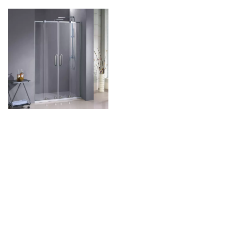
Home Semi Frameless Clear
Glass liukuva suihku Ovet
(HD440)
Puh: + 86-760-89921987
Faksi: + 86-760-88483779