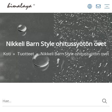
Suihkukaapit
Suihkuvet
Kävellä suihkussa
Kylpyammeet
Kylpy-näytöt
Suihkualustat
Kylpyhuoneet Lisävarusteet
Yrityksen profiili
Team & saavutukset
Videon keskus
FAQ
ladata
Nikkeli Barn Style ohitussyötön ovet
Koti
»
Tuotteet
»
Nikkeli Barn Style ohitussyötön ovet