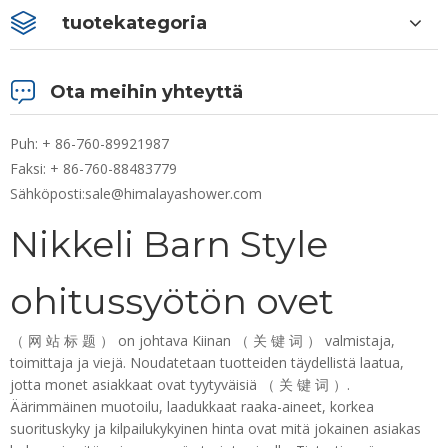
tuotekategoria
Ota meihin yhteyttä
Puh: + 86-760-89921987
Faksi: + 86-760-88483779
Sähköposti:
sale@himalayashower.com
Nikkeli Barn Style
ohitussyötön ovet
（ 网 站 标 题 ） on johtava Kiinan （ 关 键 词 ） valmistaja,
toimittaja ja viejä. Noudatetaan tuotteiden täydellistä laatua,
jotta monet asiakkaat ovat tyytyväisiä （ 关 键 词 ）.
Äärimmäinen muotoilu, laadukkaat raaka-aineet, korkea
suorituskyky ja kilpailukykyinen hinta ovat mitä jokainen asiakas