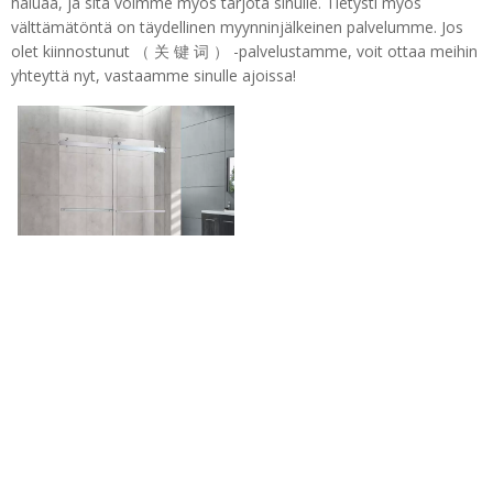
haluaa, ja sitä voimme myös tarjota sinulle. Tietysti myös
välttämätöntä on täydellinen myynninjälkeinen palvelumme. Jos
olet kiinnostunut （ 关 键 词 ） -palvelustamme, voit ottaa meihin
yhteyttä nyt, vastaamme sinulle ajoissa!
Harjattu nikkeli navetan tyyli
liukuvat ohitussuihkutot
(HX421-NI)
Puh: + 86-760-89921987
Faksi: + 86-760-88483779