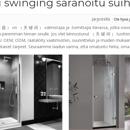
i swinging saranoitu sui
Järjestellä
 ） on （ 关 键 词 ）-valmistajia ja -toimittajia Kiinassa, jotka voiv
a paremman hinnan sinulle. Jos olet kiinnostunut （ 关 键 词 ） tuotteista
si: OEM, ODM, räätälöity vaatimusten, suunnittelun ja muiden mukaan,
ohtaiset tarpeet. Seuraamme laadun varma, että omatunto hinta, oma 