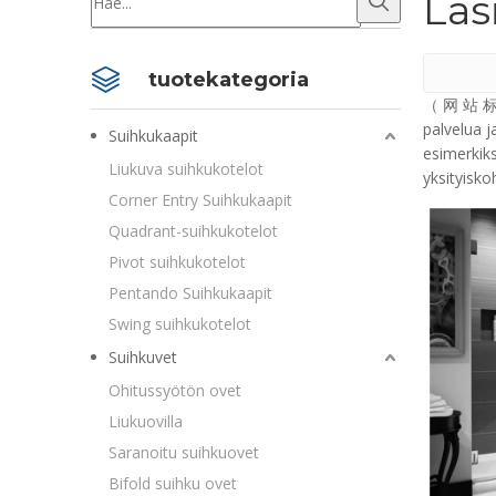
Las
tuotekategoria
（ 网 站 标 题
palvelua j
Suihkukaapit
esimerkik
Liukuva suihkukotelot
yksityisk
Corner Entry Suihkukaapit
Quadrant-suihkukotelot
Pivot suihkukotelot
Pentando Suihkukaapit
Swing suihkukotelot
Suihkuvet
Ohitussyötön ovet
Liukuovilla
Saranoitu suihkuovet
Bifold suihku ovet