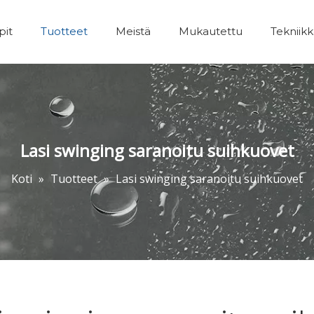
pit
Tuotteet
Meistä
Mukautettu
Tekniik
Kylpyhuoneet Lisävarusteet
Lasi swinging saranoitu suihkuovet
Koti
»
Tuotteet
»
Lasi swinging saranoitu suihkuovet