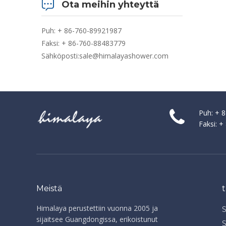
Ota meihin yhteyttä
Puh: + 86-760-89921987
Faksi: + 86-760-88483779
Sähköposti:
sale@himalayashower.com
Puh: + 
Faksi: 
Meistä
Himalaya perustettiin vuonna 2005 ja
sijaitsee Guangdongissa, erikoistunut