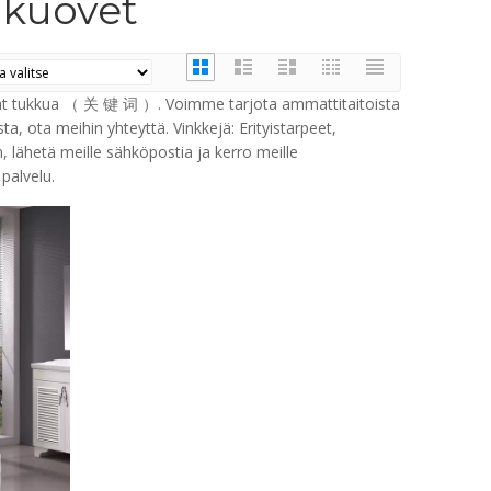
hkuovet
at tukkua （ 关 键 词 ）. Voimme tarjota ammattitaitoista
, ota meihin yhteyttä. Vinkkejä: Erityistarpeet,
 lähetä meille sähköpostia ja kerro meille
palvelu.