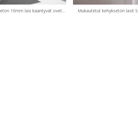
etön 10mm lasi kääntyvät ovet
Mukautetut kehyksetön lasit 
anoitu suihkuovet (RS-IL090)
Ovet saranoivat suihkuovet 