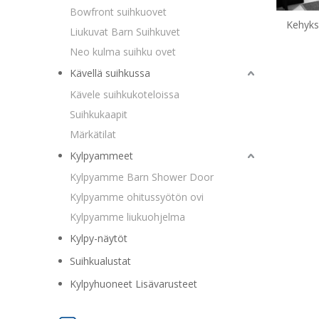
Bowfront suihkuovet
Kehyks
Liukuvat Barn Suihkuvet
sar
Neo kulma suihku ovet
Kävellä suihkussa
Kävele suihkukoteloissa
Suihkukaapit
Märkätilat
Kylpyammeet
Kylpyamme Barn Shower Door
Kylpyamme ohitussyötön ovi
Kylpyamme liukuohjelma
Kylpy-näytöt
Suihkualustat
Kylpyhuoneet Lisävarusteet