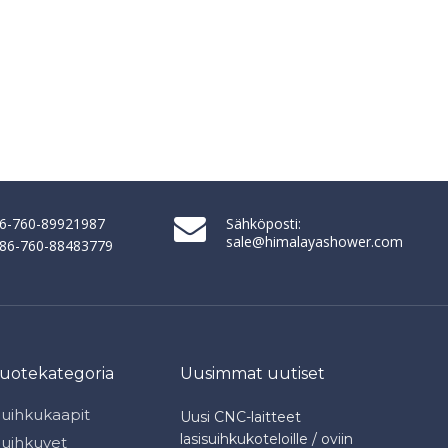
86-760-89921987
Sähköposti:
sale@himalayashower.com
+ 86-760-88483779
tuotekategoria
Uusimmat uutiset
Suihkukaapit
Uusi CNC-laitteet
lasisuihkukoteloille / oviin
Suihkuvet