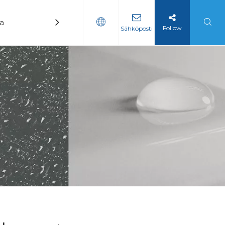
ka
Uutiset
Ottaa yhteyttä
Follow
Sähköposti