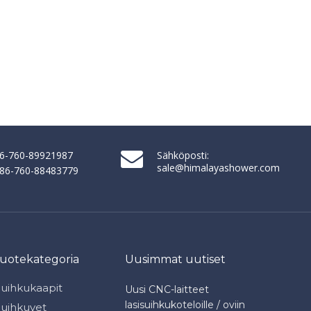
86-760-89921987
Sähköposti:
sale@himalayashower.com
+ 86-760-88483779
tuotekategoria
Uusimmat uutiset
Suihkukaapit
Uusi CNC-laitteet
lasisuihkukoteloille / oviin
Suihkuvet