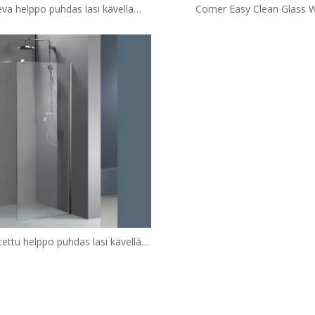
va helppo puhdas lasi kävellä
Corner Easy Clean Glass 
ukoteloissa (TL-LWS1000 + TL-
Suihkukaapissa (HM-138
LWSP080)
ettu helppo puhdas lasi kävellä
uihkukoteloissa (HM-1182)