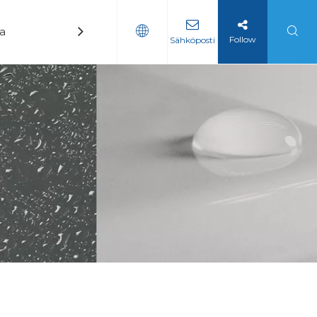
ka
Uutiset
Ottaa yhteyttä
Follow
Sähköposti