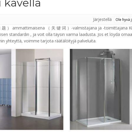
i kävellä
Järjestellä
 ） ammattimaisena （ 关 键 词 ）-valmistajana ja -toimittajana Kii
isen standardin , ja voit olla täysin varma laadusta. Jos et löydä o
in yhteyttä, voimme tarjota räätälöityjä palveluita.