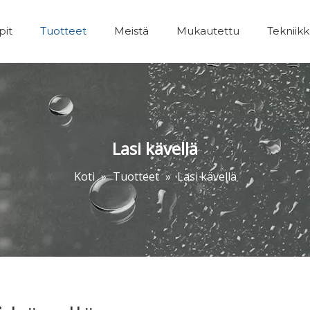
pit
Tuotteet
Meistä
Mukautettu
Tekniik
Kylpyhuoneet Lisävarusteet
Lasi kävellä
Koti
»
Tuotteet
»
Lasi kävellä