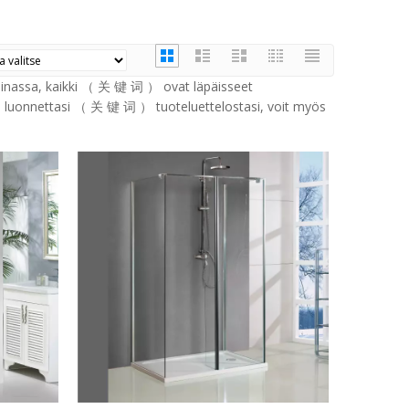
nassa, kaikki （ 关 键 词 ） ovat läpäisseet
maa luonnettasi （ 关 键 词 ） tuoteluettelostasi, voit myös