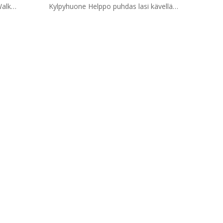
Walk
Kylpyhuone Helppo puhdas lasi kävellä
2)
suihkukoteloissa (HM-1482)