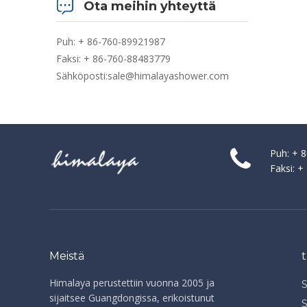
Ota meihin yhteyttä
Puh: + 86-760-89921987
Faksi: + 86-760-88483779
Sähköposti:
sale@himalayashower.com
Puh: + 
Faksi: 
Meistä
Himalaya perustettiin vuonna 2005 ja
sijaitsee Guangdongissa, erikoistunut