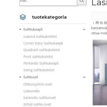
Las
tuotekategoria
（ 网 站 标 题
kansainväl
Suihkukaapit
ottaa meih
Liukuva suihkukotelot
Corner Entry Suihkukaapit
Quadrant-suihkukotelot
Pivot suihkukotelot
Pentando Suihkukaapit
Swing suihkukotelot
Suihkuvet
Ohitussyötön ovet
Liukuovilla
Saranoitu suihkuovet
Bifold suihku ovet