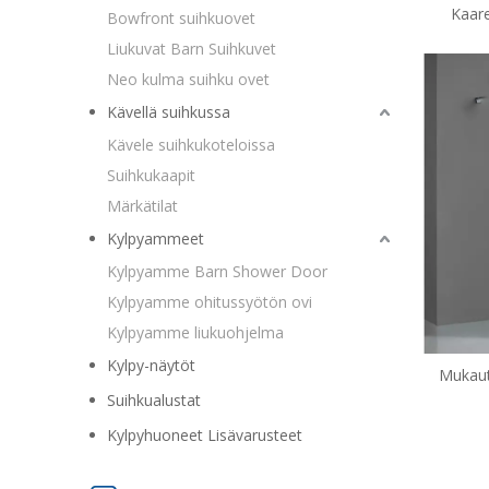
Kaare
Bowfront suihkuovet
suihk
Liukuvat Barn Suihkuvet
Neo kulma suihku ovet
Kävellä suihkussa
Kävele suihkukoteloissa
Suihkukaapit
Märkätilat
Kylpyammeet
Kylpyamme Barn Shower Door
Kylpyamme ohitussyötön ovi
Kylpyamme liukuohjelma
Kylpy-näytöt
Mukaut
s
Suihkualustat
Kylpyhuoneet Lisävarusteet