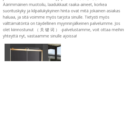
Äärimmäinen muotoilu, laadukkaat raaka-aineet, korkea
suorituskyky ja kilpailukykyinen hinta ovat mitä jokainen asiakas
haluaa, ja sitä voimme myös tarjota sinulle. Tietysti myös
välttämätöntä on täydellinen myynninjälkeinen palvelumme. Jos
olet kiinnostunut （ 关 键 词 ） -palvelustamme, voit ottaa meihin
yhteyttä nyt, vastaamme sinulle ajoissa!
Kylpyhuone Custom Barn
Style liukuva ohitussuihku
Puh: + 86-760-89921987
Ovet (HX421-A)
Faksi: + 86-760-88483779