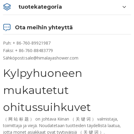
tuotekategoria
Ota meihin yhteyttä
Puh: + 86-760-89921987
Faksi: + 86-760-88483779
Sähköposti:
sale@himalayashower.com
Kylpyhuoneen
mukautetut
ohitussuihkuvet
（ 网 站 标 题 ） on johtava Kiinan （ 关 键 词 ） valmistaja,
toimittaja ja viejä. Noudatetaan tuotteiden täydellistä laatua,
jotta monet asiakkaat ovat tyytyväisiä （ 关 键 词 ）.