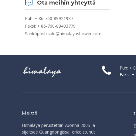
Ota meihin yhteyttä
Puh: + 86-760-89921987
Faksi: + 86-760-88483779
Sähköposti:
sale@himalayashower.com
Puh: + 
Faksi: 
Meistä
Himalaya perustettiin vuonna 2005 ja
sijaitsee Guangdongissa, erikoistunut