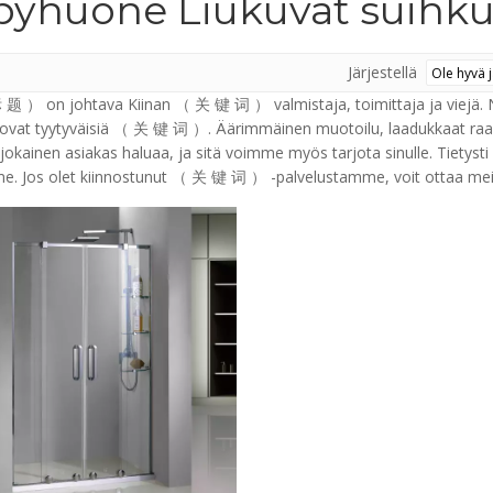
pyhuone Liukuvat suihk
Järjestellä
 ） on johtava Kiinan （ 关 键 词 ） valmistaja, toimittaja ja viejä. No
 ovat tyytyväisiä （ 关 键 词 ）. Äärimmäinen muotoilu, laadukkaat raaka-
jokainen asiakas haluaa, ja sitä voimme myös tarjota sinulle. Tietys
e. Jos olet kiinnostunut （ 关 键 词 ） -palvelustamme, voit ottaa meihi