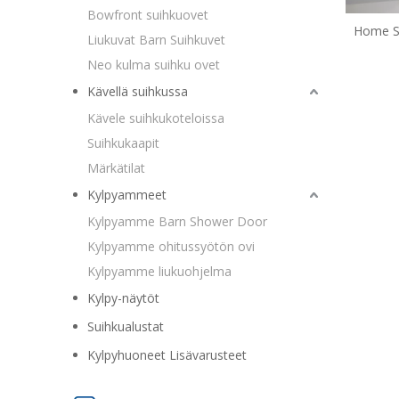
Bowfront suihkuovet
Home S
Liukuvat Barn Suihkuvet
li
Neo kulma suihku ovet
Kävellä suihkussa
Kävele suihkukoteloissa
Suihkukaapit
Märkätilat
Kylpyammeet
Kylpyamme Barn Shower Door
Kylpyamme ohitussyötön ovi
Kylpyamme liukuohjelma
Kylpy-näytöt
Suihkualustat
Kylpyhuoneet Lisävarusteet