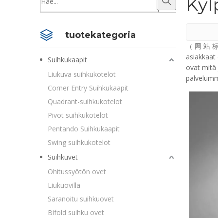
Kyl
tuotekategoria
（ 网 站 标 题
asiakkaat
Suihkukaapit
ovat mitä 
Liukuva suihkukotelot
palvelumm
Corner Entry Suihkukaapit
Quadrant-suihkukotelot
Pivot suihkukotelot
Pentando Suihkukaapit
Swing suihkukotelot
Suihkuvet
Ohitussyötön ovet
Liukuovilla
Saranoitu suihkuovet
Bifold suihku ovet