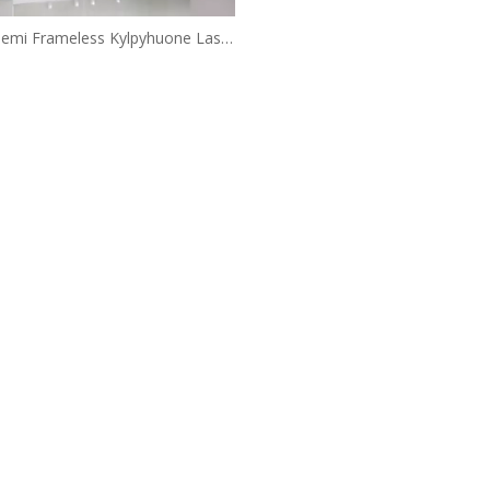
emi Frameless Kylpyhuone Lasi
ukuva suihku ovet (HD440-Z)