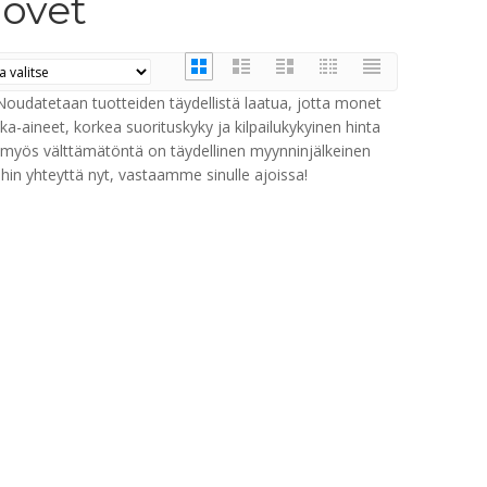
uovet
udatetaan tuotteiden täydellistä laatua, jotta monet
aineet, korkea suorituskyky ja kilpailukykyinen hinta
ti myös välttämätöntä on täydellinen myynninjälkeinen
n yhteyttä nyt, vastaamme sinulle ajoissa!