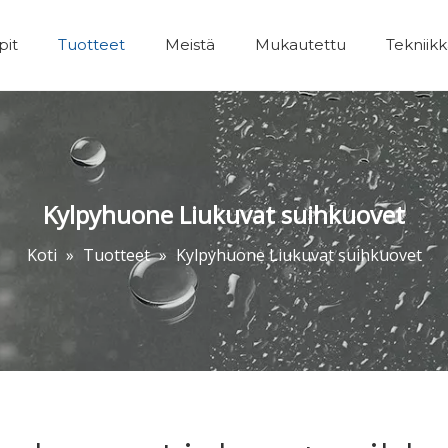
pit
Tuotteet
Meistä
Mukautettu
Tekniik
Kylpyhuoneet Lisävarusteet
Kylpyhuone Liukuvat suihkuovet
Koti
»
Tuotteet
»
Kylpyhuone Liukuvat suihkuovet