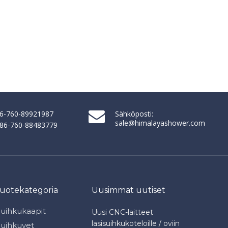
86-760-89921987
Sähköposti:
sale@himalayashower.com
+ 86-760-88483779
tuotekategoria
Uusimmat uutiset
Suihkukaapit
Uusi CNC-laitteet
lasisuihkukoteloille / oviin
Suihkuvet