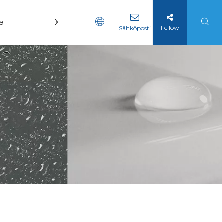
ka
Uutiset
Ottaa yhteyttä
Follow
Sähköposti