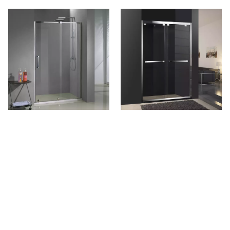
Etusivu kiillotettu kromi
Etusivu kiillotettu kromi Barn
kehyksetön lasi liukuva suihku
Style Sliding suihku Ovet (HS-
ovet (HD420)
420a)
Puh: + 86-760-89921987
Faksi: + 86-760-88483779