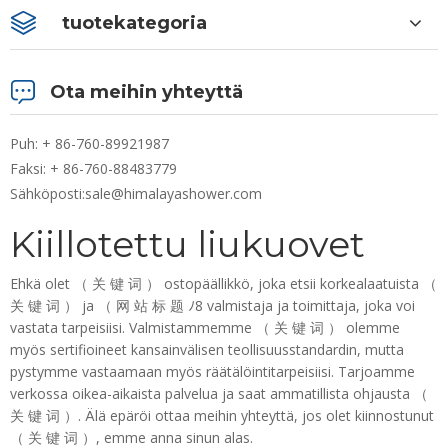
tuotekategoria
Ota meihin yhteyttä
Puh: + 86-760-89921987
Faksi: + 86-760-88483779
Sähköposti:
sale@himalayashower.com
Kiillotettu liukuovet
Ehkä olet （ 关 键 词 ） ostopäällikkö, joka etsii korkealaatuista （
关 键 词 ） ja （ 网 站 标 题 ﾉ8 valmistaja ja toimittaja, joka voi
vastata tarpeisiisi. Valmistammemme （ 关 键 词 ） olemme
myös sertifioineet kansainvälisen teollisuusstandardin, mutta
pystymme vastaamaan myös räätälöintitarpeisiisi. Tarjoamme
verkossa oikea-aikaista palvelua ja saat ammatillista ohjausta （
关 键 词 ）. Älä epäröi ottaa meihin yhteyttä, jos olet kiinnostunut
（ 关 键 词 ）, emme anna sinun alas.