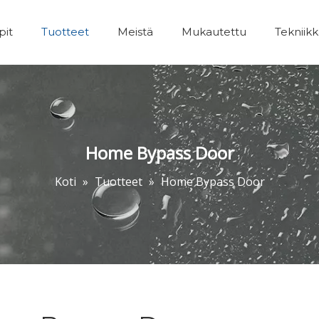
pit
Tuotteet
Meistä
Mukautettu
Tekniik
Kylpyhuoneet Lisävarusteet
Home Bypass Door
Koti
»
Tuotteet
»
Home Bypass Door