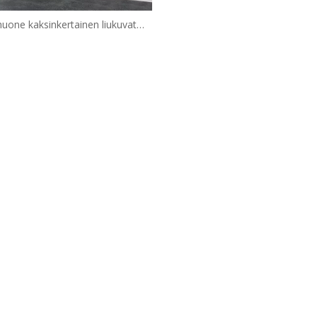
huone kaksinkertainen liukuvat
setön lasi ohitus kylpyammeet
(HX421-A)