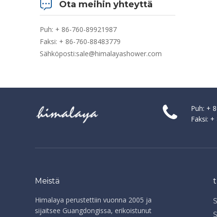
Ota meihin yhteyttä
Puh: + 86-760-89921987
Faksi: + 86-760-88483779
Sähköposti:
sale@himalayashower.com
Puh: + 
Faksi: 
Meistä
Himalaya perustettiin vuonna 2005 ja
sijaitsee Guangdongissa, erikoistunut