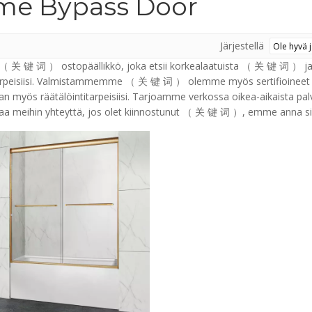
e Bypass Door
Järjestellä
 （ 关 键 词 ） ostopäällikkö, joka etsii korkealaatuista （ 关 键 词 ） ja 
arpeisiisi. Valmistammemme （ 关 键 词 ） olemme myös sertifioineet k
n myös räätälöintitarpeisiisi. Tarjoamme verkossa oikea-aikaista pa
taa meihin yhteyttä, jos olet kiinnostunut （ 关 键 词 ）, emme anna si