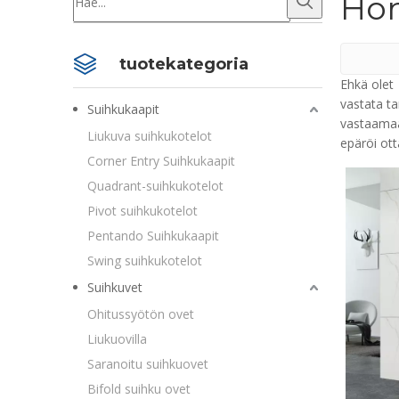
Hom
tuotekategoria
Ehkä olet
vastata t
Suihkukaapit
vastaamaa
Liukuva suihkukotelot
epäröi ot
Corner Entry Suihkukaapit
Quadrant-suihkukotelot
Pivot suihkukotelot
Pentando Suihkukaapit
Swing suihkukotelot
Suihkuvet
Ohitussyötön ovet
Liukuovilla
Saranoitu suihkuovet
Bifold suihku ovet