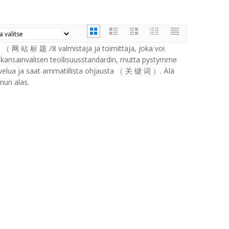
（ 网 站 标 题 ﾉ8 valmistaja ja toimittaja, joka voi
ansainvälisen teollisuusstandardin, mutta pystymme
lvelua ja saat ammatillista ohjausta （ 关 键 词 ）. Älä
nun alas.