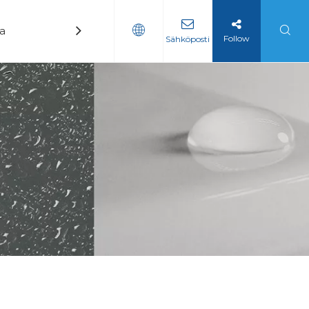
ka
Uutiset
Ottaa yhteyttä
Follow
Sähköposti