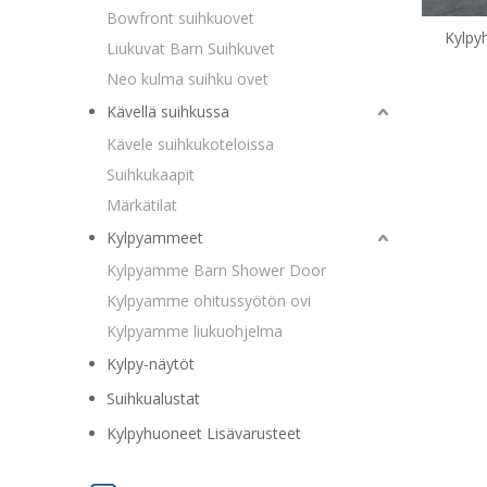
Bowfront suihkuovet
Kylpy
Liukuvat Barn Suihkuvet
kehyk
Neo kulma suihku ovet
Kävellä suihkussa
Kävele suihkukoteloissa
Suihkukaapit
Märkätilat
Kylpyammeet
Kylpyamme Barn Shower Door
Kylpyamme ohitussyötön ovi
Kylpyamme liukuohjelma
Kylpy-näytöt
Suihkualustat
Kylpyhuoneet Lisävarusteet