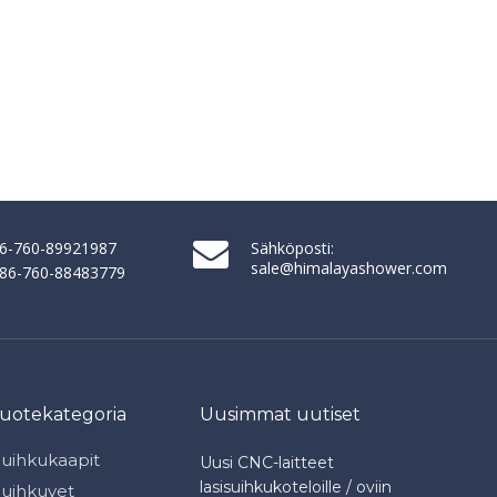
86-760-89921987
Sähköposti:
sale@himalayashower.com
+ 86-760-88483779
tuotekategoria
Uusimmat uutiset
Suihkukaapit
Uusi CNC-laitteet
lasisuihkukoteloille / oviin
Suihkuvet