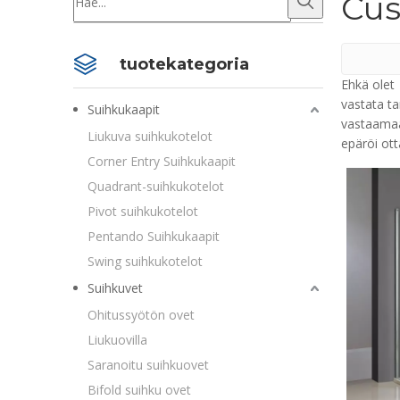
Cus
tuotekategoria
Ehkä olet
vastata t
Suihkukaapit
vastaamaa
Liukuva suihkukotelot
epäröi ot
Corner Entry Suihkukaapit
Quadrant-suihkukotelot
Pivot suihkukotelot
Pentando Suihkukaapit
Swing suihkukotelot
Suihkuvet
Ohitussyötön ovet
Liukuovilla
Saranoitu suihkuovet
Bifold suihku ovet