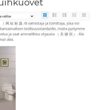
uihkuovet
（ 网 站 标 题 ﾉ8 valmistaja ja toimittaja, joka voi
ansainvälisen teollisuusstandardin, mutta pystymme
lvelua ja saat ammatillista ohjausta （ 关 键 词 ）. Älä
nun alas.