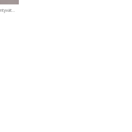
ntyvät
 (HK422)