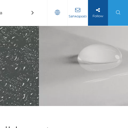
ka
Uutiset
Ottaa yhteyttä
Follow
Sähköposti