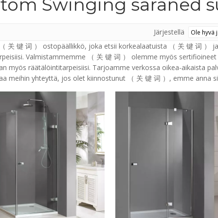
tom Swinging saraned s
Järjestellä
 （ 关 键 词 ） ostopäällikkö, joka etsii korkealaatuista （ 关 键 词 ） ja 
arpeisiisi. Valmistammemme （ 关 键 词 ） olemme myös sertifioineet k
n myös räätälöintitarpeisiisi. Tarjoamme verkossa oikea-aikaista pa
taa meihin yhteyttä, jos olet kiinnostunut （ 关 键 词 ）, emme anna si