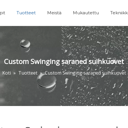
pit
Tuotteet
Meistä
Mukautettu
Tekniik
Kylpyhuoneet Lisävarusteet
Custom Swinging saraned suihkuovet
Koti
»
Tuotteet
»
Custom Swinging saraned suihkuovet