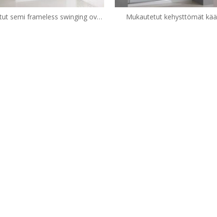
ut semi frameless swinging ovet
Mukautetut kehysttömät kää
anoivat suihkuovet (HK139)
lasiovet saranoivat suihkuovet