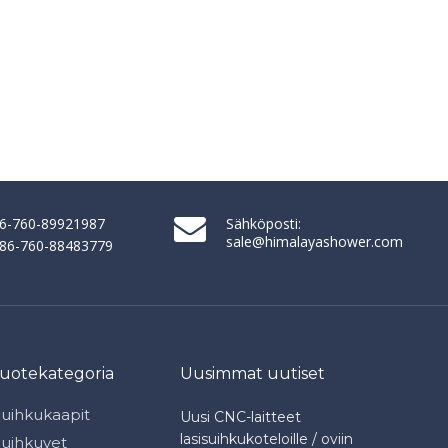
86-760-89921987
Sähköposti:
sale@himalayashower.com
+ 86-760-88483779
tuotekategoria
Uusimmat uutiset
Suihkukaapit
Uusi CNC-laitteet
lasisuihkukoteloille / oviin
Suihkuvet