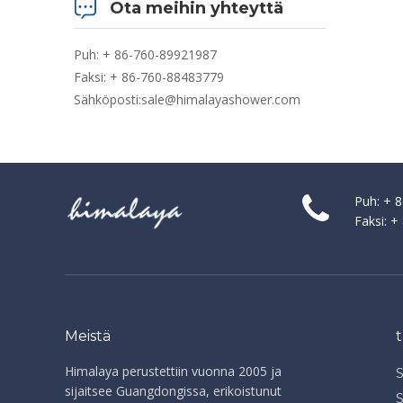
Ota meihin yhteyttä
Puh: + 86-760-89921987
Faksi: + 86-760-88483779
Sähköposti:
sale@himalayashower.com
Puh: + 
Faksi: 
Meistä
Himalaya perustettiin vuonna 2005 ja
sijaitsee Guangdongissa, erikoistunut