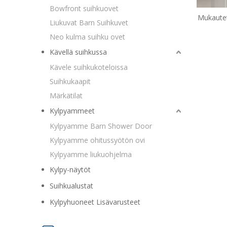
Bowfront suihkuovet
Mukautet
Liukuvat Barn Suihkuvet
sar
Neo kulma suihku ovet
Kävellä suihkussa
Kävele suihkukoteloissa
Suihkukaapit
Märkätilat
Kylpyammeet
Kylpyamme Barn Shower Door
Kylpyamme ohitussyötön ovi
Kylpyamme liukuohjelma
Kylpy-näytöt
Suihkualustat
Kylpyhuoneet Lisävarusteet