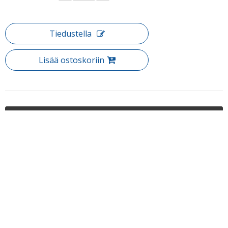
Tiedustella
Lisää ostoskoriin
Tuotteen Kuvaus
Tuote: rulla (rulla 13)
Materiaalin laatu: 304 #
Edellinen:
Seuraava:
Puh: + 86-760-89921987
Rulla
Faksi: + 86-760-88483779