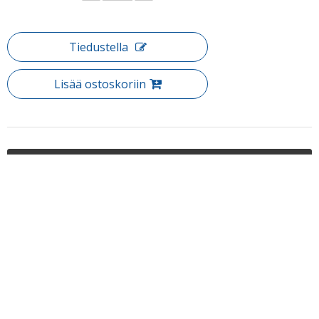
Tiedustella
Lisää ostoskoriin
Tuotteen Kuvaus
Tuote: rulla (rulla 12)
Materiaalin laatu: 304 #
Edellinen:
Seuraava:
Puh: + 86-760-89921987
Faksi: + 86-760-88483779
Rulla