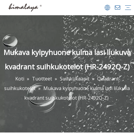
Suihkukaapit
Suihkuvet
Kävellä suihkussa
Kylpyammeet
Kylpy-näytöt
Suihkualustat
Kylpyhuoneet Lisävarusteet
Yrityksen profiili
Team & saavutukset
Videon keskus
FAQ
ladata
Mukava kylpyhuone kulma lasi liukuva
kvadrant suihkukotelot (HR-2492Q-Z)
Koti
»
Tuotteet
»
Suihkukaapit
»
Quadrant-
suihkukotelot
»
Mukava kylpyhuone kulma lasi liukuva
kvadrant suihkukotelot (HR-2492Q-Z)