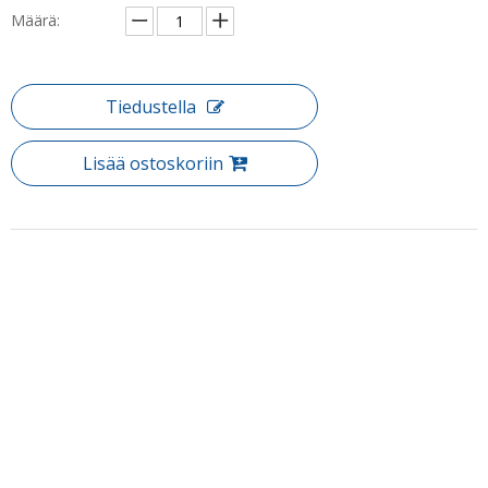
Määrä:
Tiedustella
Lisää ostoskoriin
Tuotteen Kuvaus
Tuote: Mukautettu kylpyhuone kulma lasi liukuva kvadrant
suihkukotelot (HR-2492Q-Z)
Alkuperäinen kvadrant-suihkukotelon muotoilu on tarkkuus, joka
on suunniteltu helpottamaan asennusta samalla, kun käytät
käytettävissä olevaa tilaa missä tahansa kylpyhuoneessa.
Vakiokoko :
Puh: + 86-760-89921987
L 1200
Faksi: + 86-760-88483779