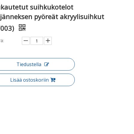
kautetut suihkukotelot
ljänneksen pyöreät akryylisuihkut
T003)
ä:
Tiedustella
Lisää ostoskoriin