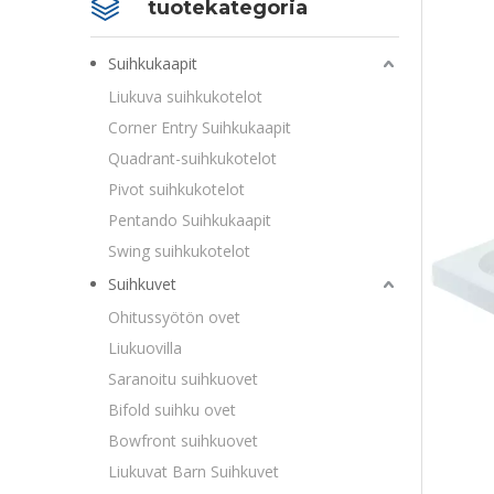
tuotekategoria
Suihkukaapit
Liukuva suihkukotelot
Corner Entry Suihkukaapit
Quadrant-suihkukotelot
Pivot suihkukotelot
Pentando Suihkukaapit
Swing suihkukotelot
Suihkuvet
Ohitussyötön ovet
Liukuovilla
Saranoitu suihkuovet
Bifold suihku ovet
Bowfront suihkuovet
Liukuvat Barn Suihkuvet