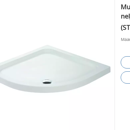
Mu
ne
(S
Määr