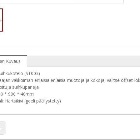
en Kuvaus
uihkukotelo (ST003)
ajan valikoiman erilaisia ​​erilaisia ​​muotoja ja kokoja, valitse offset-l
ituja suihkupaneja.
00 * 900 * 40mm
i: Hartsikivi (geeli päällystetty)
n: