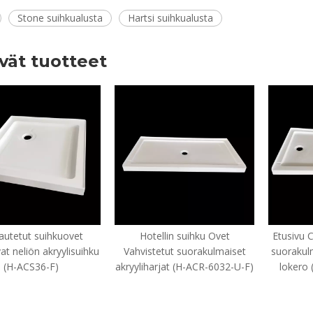
Stone suihkualusta
Hartsi suihkualusta
yvät tuotteet
hkuovet
Hotellin suihku Ovet
Etusivu Custom Sh
kryylisuihku
Vahvistetut suorakulmaiset
suorakulmainen akry
F)
akryyliharjat (H-ACR-6032-U-F)
lokero (H-ACR - 6