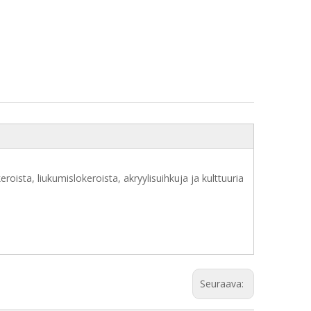
okeroista, liukumislokeroista, akryylisuihkuja ja kulttuuria
Seuraava: