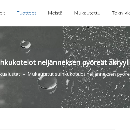
pit
Tuotteet
Meistä
Mukautettu
Tekniik
Kylpyhuoneet Lisävarusteet
hkukotelot neljänneksen pyöreät akryyli
kualustat
»
Mukautetut suihkukotelot neljänneksen pyöreä