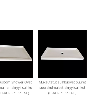
ower Ovet
Mukautetut suihkuovet Suuret
Mukautetut suihku
yli suihku
suorakulmaiset akryylisuihkut
Suuret suorakulm
036-R-F)
(H-ACR-6036-U-F)
akryylisuihkut (H-AC