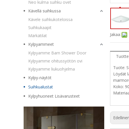
Neo kulma suihku ovet
Kävellä suihkussa
Kävele suihkukoteloissa
Suihkukaapit
Jakaa:
Märkätilat
Kylpyammeet
Kylpyamme Barn Shower Door
Tuotte
Kylpyamme ohitussyötön ovi
Tuote: S
Kylpyamme liukuohjelma
Löydät la
Kylpy-näytöt
marmoro
Koko: 9
Suihkualustat
Materiaal
Kylpyhuoneet Lisävarusteet
Edelline