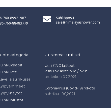
86-760-89921987
Sähköposti:
sale@himalayashower.com
+ 86-760-88483779
tuotekategoria
Uusimmat uutiset
Suihkukaapit
Uusi CNC-laitteet
lasisuihkukoteloille / oviin
Suihkuvet
toukokuu 07,2021
ävellä suihkussa
Kylpyammeet
Coronavirus (Covid-19) rokote
Kylpy-näytöt
huhtikuu 06,2021
Suihkualustat