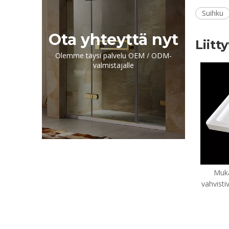
Suihku
Ota yhteyttä nyt
Liitt
Olemme täysi palvelu OEM / ODM-
valmistajalle
Mukautetut sui
vahvistivat neliön a
(H-ACS36-