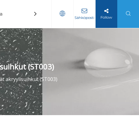
ka
Uutiset
Ottaa yhteyttä
Follow
Sähköposti
suihkut (ST003)
t akryylisuihkut (ST003)