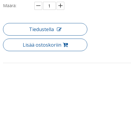
Määrä:
Tiedustella
Lisää ostoskoriin
Tuotteen Kuvaus
Tuote: GCustom Made Corner kehystetty lasi Pivot Suihkukaapit
(WA-PS090)
Täytä kylpyhuone kääntymällä suihkukokemuksella, joka
tunnetaan myös saranoiduiksi suihkuoviksi. Pivot suihkukotelot
sopivat suurempia kylpyhuoneisiin vain siksi, että ovi avautuu
kylpyhuoneeseen käyttäen erityisesti tehtyjä suluja.
Puh: + 86-760-89921987
Vakiokoko :
Faksi: + 86-760-88483779