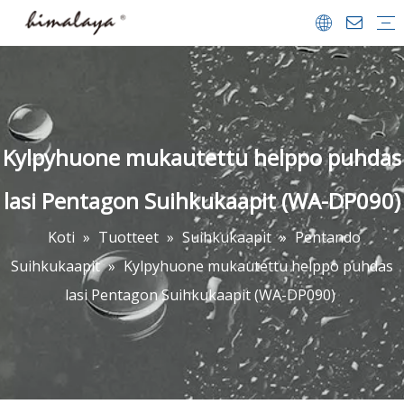
Suihkukaapit
Suihkuvet
Kävellä suihkussa
Kylpyammeet
Kylpy-näytöt
Suihkualustat
Kylpyhuoneet Lisävarusteet
Yrityksen profiili
Team & saavutukset
Videon keskus
FAQ
ladata
Kylpyhuone mukautettu helppo puhdas
lasi Pentagon Suihkukaapit (WA-DP090)
Koti
»
Tuotteet
»
Suihkukaapit
»
Pentando
Suihkukaapit
»
Kylpyhuone mukautettu helppo puhdas
lasi Pentagon Suihkukaapit (WA-DP090)