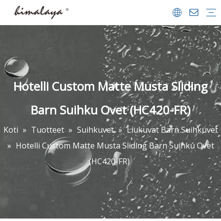
Suihkukaapit
Suihkuvet
Kävellä suihkussa
Kylpyammeet
Kylpy-näytöt
Suihkualustat
Kylpyhuoneet Lisävarusteet
Yrityksen profiili
Team & saavutukset
Videon keskus
FAQ
ladata
Hotelli Custom Matte Musta Sliding
Barn Suihku Ovet (HC420-FR)
Koti
»
Tuotteet
»
Suihkuvet
»
Liukuvat Barn Suihkuvet
»
Hotelli Custom Matte Musta Sliding Barn Suihku Ovet
(HC420-FR)