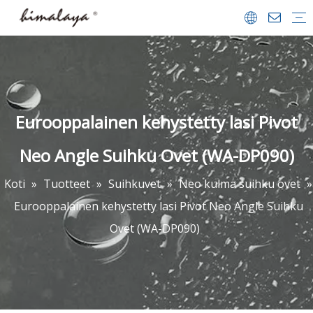
Suihkukaapit
Suihkuvet
Kävellä suihkussa
Kylpyammeet
Kylpy-näytöt
Suihkualustat
Kylpyhuoneet Lisävarusteet
Yrityksen profiili
Team & saavutukset
Videon keskus
FAQ
ladata
Eurooppalainen kehystetty lasi Pivot
Neo Angle Suihku Ovet (WA-DP090)
Koti
»
Tuotteet
»
Suihkuvet
»
Neo kulma suihku ovet
»
Eurooppalainen kehystetty lasi Pivot Neo Angle Suihku
Ovet (WA-DP090)