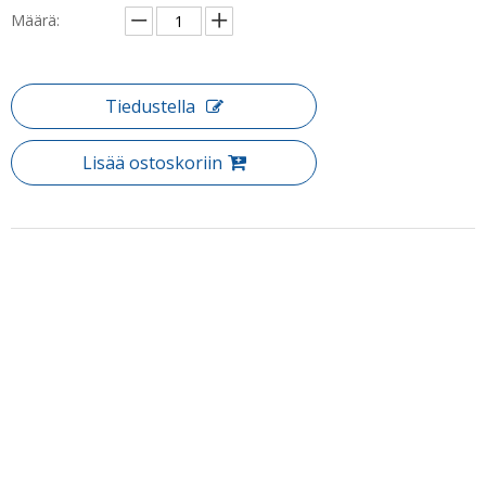
Määrä:
Tiedustella
Lisää ostoskoriin
Tuotteen Kuvaus
Tuote: Euroopan kehystetty lasi Pivot Neo Angle Suihku Ovet
(WA-DP090)
Himalajan neokulma suihkukaappi tarjoaa kulman muotoilu ja
moderni muoto, joka on täydellinen täydennys mihin tahansa
kylpyhuoneeseen. Lasi käsitellään kaksinkertaisella puolella
Helppo puhdas pinnoite parempaa suojaa ja helppo huolto.
Puh: + 86-760-89921987
Vakiokoko :
Faksi: + 86-760-88483779