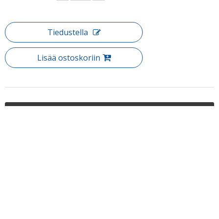
Tiedustella
Lisää ostoskoriin
Tuotteen Kuvaus
Tuote: 90 asteen magneettinen nauha
Puh: + 86-760-89921987
Faksi: + 86-760-88483779