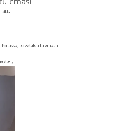
tulemasi
paikka
 Kiinassa, tervetuloa tulemaan.
näyttely