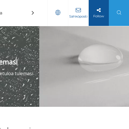
ka
Uutiset
Ottaa yhteyttä
Follow
Sähköposti
lemasi
etuloa tulemasi