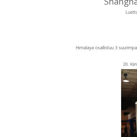
Shangha
Luett
Himalaya osallistuu 3 suurimpa
20. Kii