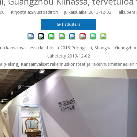
i, Guangzhou Kiinassa, tervetuloa 
u:
0
Kirjoittaja:Sivustoeditori Julkaisuaika: 2013-12-02 alkuperä:
Tiedustella
na kansainvälisessä keittiössä 2013 Pekingissä, Shanghai, Guangzhou
Lähetetty 2013-12-02
na (Peking) Kansainväliset rakennuskoristeet ja rakennusmateriaalien 