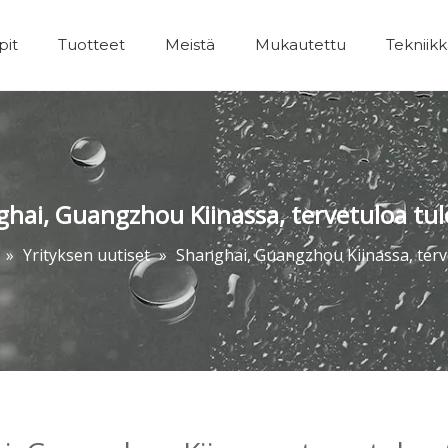
pit
Tuotteet
Meistä
Mukautettu
Tekniik
Kylpyhuoneet Lisävarusteet
hai, Guangzhou Kiinassa, tervetuloa tu
»
Yrityksen uutiset
»
Shanghai, Guangzhou Kiinassa, terv